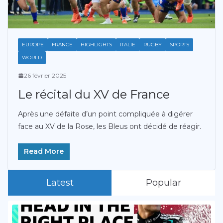
EUROPE
FRANCE
HIGHLIGHTS
ITALIE
RUGBY
SPORTS
WORLD
26 février 2025
Le récital du XV de France
Après une défaite d’un point compliquée à digérer
face au XV de la Rose, les Bleus ont décidé de réagir.
Read More
Latest
Popular