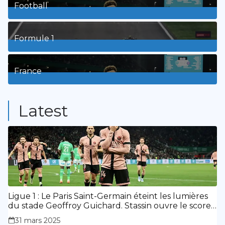
Football
8
Posts
Formule 1
3
Posts
France
9
Posts
Latest
Ligue 1 : Le Paris Saint-Germain éteint les lumières
du stade Geoffroy Guichard. Stassin ouvre le score,
doublé de Doué.
31 mars 2025