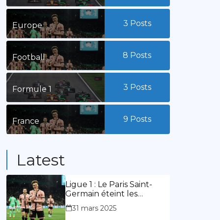
3
Posts
Europe
8
Posts
Football
3
Posts
Formule 1
9
Posts
France
Latest
Ligue 1 : Le Paris Saint-
Germain éteint les
lumières du stade
31 mars 2025
Geoffroy Guichard. Stassin