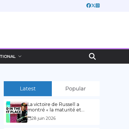
TIONAL
Latest
Popular
La victoire de Russell a
montré « la maturité et
l’expérience » Vidéo,
28 juin 2026
00:02:03La victoire de Russell
a montré « la maturité et