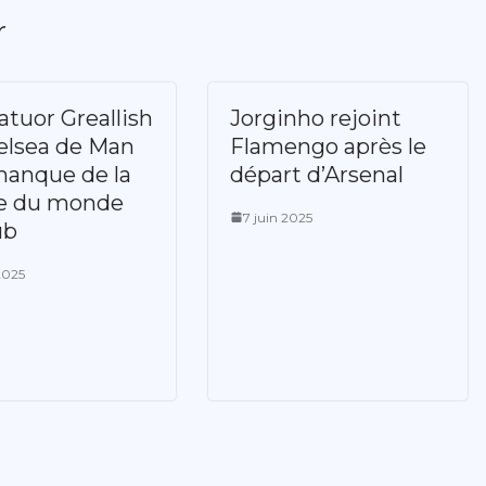
r
atuor Greallish
Jorginho rejoint
elsea de Man
Flamengo après le
manque de la
départ d’Arsenal
e du monde
7 juin 2025
ub
 2025