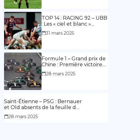
ouvre le score, doublé de
Doué.
TOP 14 : RACING 92 – UBB
: Les « ciel et blanc »
renouent avec la victoire
31 mars 2025
Formule 1 – Grand prix de
Chine : Première victoire
d’Hamilton en Rouge,
28 mars 2025
l’Aston Martin d’Alonso fait
des siennes.
Saint-Étienne – PSG : Bernauer
et Old absents de la feuille de
match.
28 mars 2025