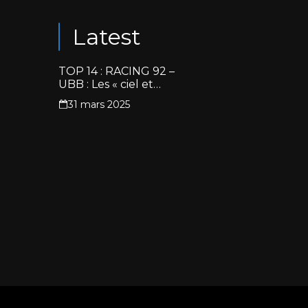
Latest
TOP 14 : RACING 92 –
UBB : Les « ciel et
blanc » renouent avec
31 mars 2025
la victoire