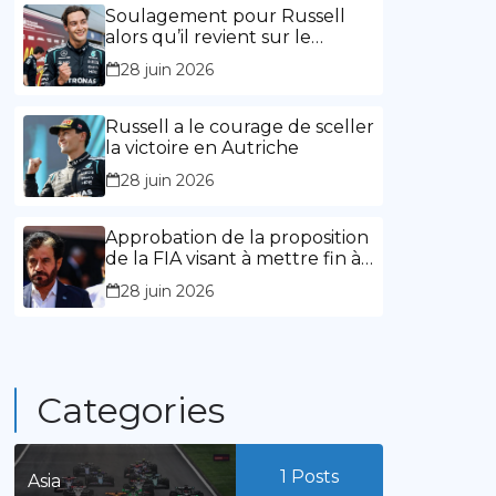
l’expérience »
Soulagement pour Russell
alors qu’il revient sur le
chemin de la victoire
28 juin 2026
Russell a le courage de sceller
la victoire en Autriche
28 juin 2026
Approbation de la proposition
de la FIA visant à mettre fin à
la limitation des mandats de
28 juin 2026
présidence
Categories
1
Posts
Asia