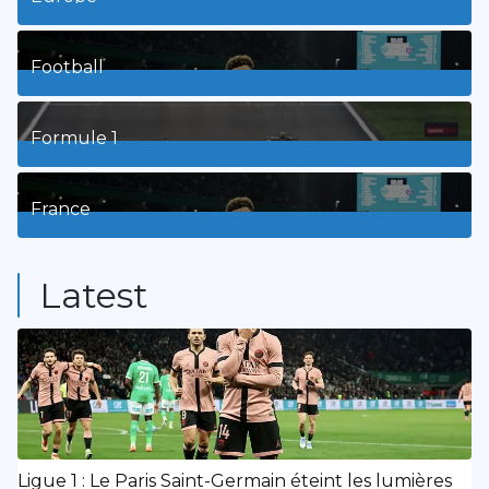
3
Posts
Football
8
Posts
Formule 1
3
Posts
France
9
Posts
Latest
Ligue 1 : Le Paris Saint-Germain éteint les lumières