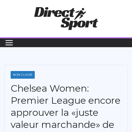
Passer
au
contenu
NON CLASSÉ
Chelsea Women:
Premier League encore
approuver la «juste
valeur marchande» de