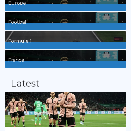
Europe
3
Posts
Football
8
Posts
Formule 1
3
Posts
France
9
Posts
Latest