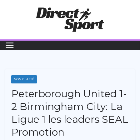
Passer
au
contenu
NON CLASSÉ
Peterborough United 1-
2 Birmingham City: La
Ligue 1 les leaders SEAL
Promotion