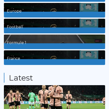
1
Posts
Europe
3
Posts
Football
8
Posts
Formule 1
3
Posts
France
9
Posts
Latest