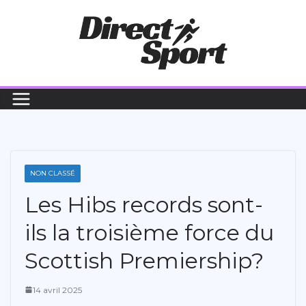
Passer
au
contenu
NON CLASSÉ
Les Hibs records sont-
ils la troisième force du
Scottish Premiership?
14 avril 2025