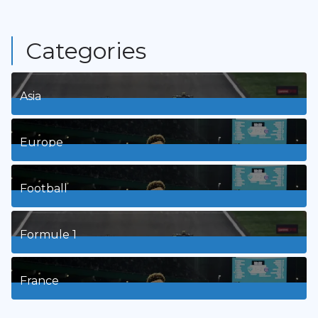
Categories
Asia
1
Posts
Europe
3
Posts
Football
8
Posts
Formule 1
3
Posts
France
9
Posts