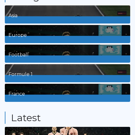
Asia
1
Posts
Europe
3
Posts
Football
8
Posts
Formule 1
3
Posts
France
9
Posts
Latest