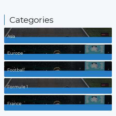
Categories
Asia
1
Posts
Europe
3
Posts
Football
8
Posts
Formule 1
3
Posts
France
9
Posts