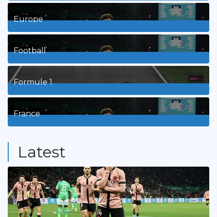
1
Posts
Europe
3
Posts
Football
8
Posts
Formule 1
3
Posts
France
9
Posts
Latest