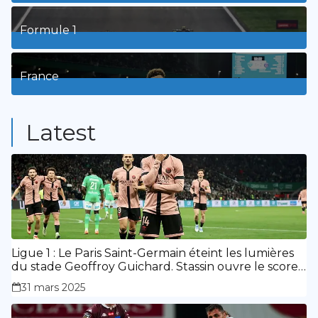
8
Posts
Formule 1
3
Posts
France
9
Posts
Latest
Ligue 1 : Le Paris Saint-Germain éteint les lumières
du stade Geoffroy Guichard. Stassin ouvre le score,
doublé de Doué.
31 mars 2025