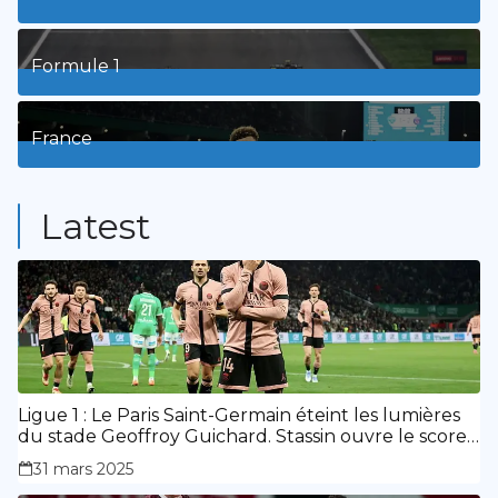
8
Posts
Formule 1
3
Posts
France
9
Posts
Latest
Ligue 1 : Le Paris Saint-Germain éteint les lumières
du stade Geoffroy Guichard. Stassin ouvre le score,
doublé de Doué.
31 mars 2025