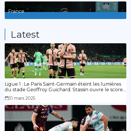
3
Posts
France
9
Posts
Latest
Ligue 1 : Le Paris Saint-Germain éteint les lumières
du stade Geoffroy Guichard. Stassin ouvre le score,
doublé de Doué.
31 mars 2025