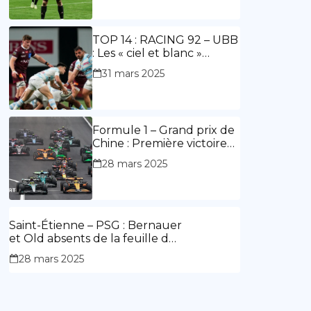
ouvre le score, doublé de
Doué.
TOP 14 : RACING 92 – UBB
: Les « ciel et blanc »
renouent avec la victoire
31 mars 2025
Formule 1 – Grand prix de
Chine : Première victoire
d’Hamilton en Rouge,
28 mars 2025
l’Aston Martin d’Alonso fait
des siennes.
Saint-Étienne – PSG : Bernauer
et Old absents de la feuille de
match.
28 mars 2025