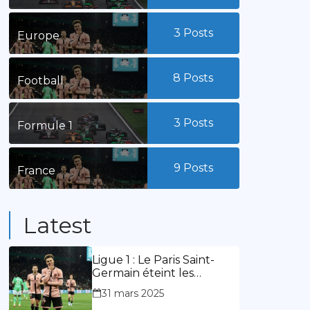
3
Posts
Europe
8
Posts
Football
3
Posts
Formule 1
9
Posts
France
Latest
Ligue 1 : Le Paris Saint-
Germain éteint les
lumières du stade
31 mars 2025
Geoffroy Guichard. Stassin