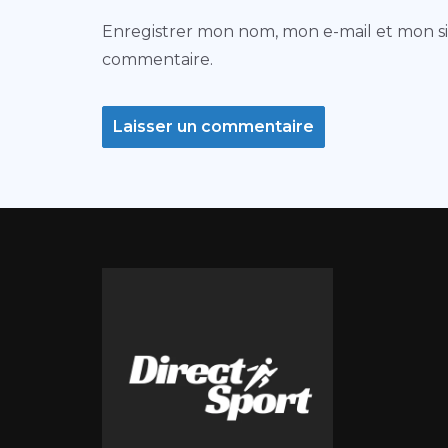
Enregistrer mon nom, mon e-mail et mon s
commentaire.