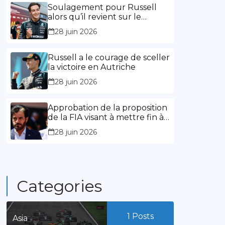
l’expérience »
Soulagement pour Russell
alors qu’il revient sur le
chemin de la victoire
28 juin 2026
Russell a le courage de sceller
la victoire en Autriche
28 juin 2026
Approbation de la proposition
de la FIA visant à mettre fin à
la limitation des mandats de
28 juin 2026
présidence
Categories
1
Posts
Asia