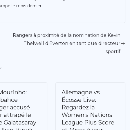
urope le mois dernier.
Rangers à proximité de la nomination de Kevin
Thelwell d’Everton en tant que directeur
sportif
r
Mourinho:
Allemagne vs
rbahce
Écosse Live:
ger accusé
Regardez la
r attrapé le
Women’s Nations
e Galatasaray
League Plus Score
Okan Buruk
et Mises à jour