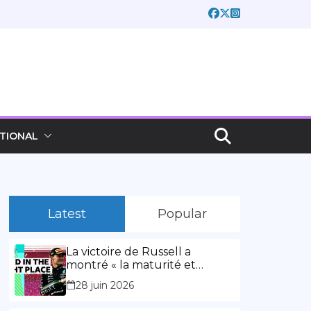
TIONAL
Latest
Popular
La victoire de Russell a
montré « la maturité et
l’expérience » Vidéo,
28 juin 2026
00:02:03La victoire de Russell
a montré « la maturité et