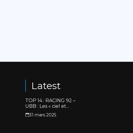
Latest
TOP 14 : RACING 92 –
UBB : Les « ciel et
blanc » renouent avec
31 mars 2025
la victoire