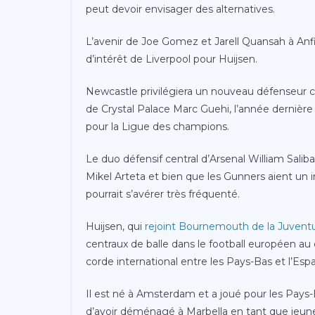
peut devoir envisager des alternatives.
L’avenir de Joe Gomez et Jarell Quansah à Anfi
d’intérêt de Liverpool pour Huijsen.
Newcastle privilégiera un nouveau défenseur cen
de Crystal Palace Marc Guehi, l’année dernière et 
pour la Ligue des champions.
Le duo défensif central d’Arsenal William Salib
Mikel Arteta et bien que les Gunners aient un i
pourrait s’avérer très fréquenté.
Huijsen, qui
rejoint Bournemouth de la Juvent
centraux de balle dans le football européen au c
corde international entre les Pays-Bas et l’Esp
Il est né à Amsterdam et a joué pour les Pays-
d’avoir déménagé à Marbella en tant que jeune