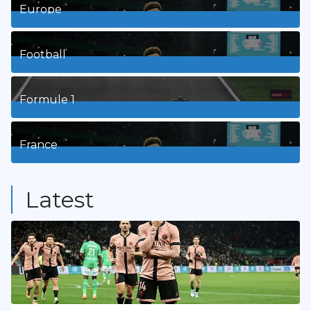
Europe
3
Posts
Football
8
Posts
Formule 1
3
Posts
France
9
Posts
Latest