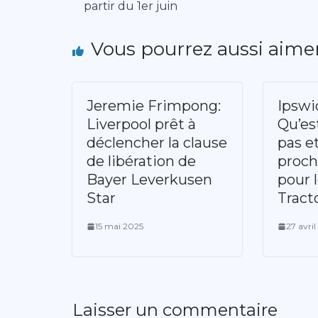
partir du 1er juin
Vous pourrez aussi aime
Jeremie Frimpong:
Ipswi
Liverpool prêt à
Qu’es
déclencher la clause
pas et
de libération de
proch
Bayer Leverkusen
pour 
Star
Tract
15 mai 2025
27 avri
Laisser un commentaire