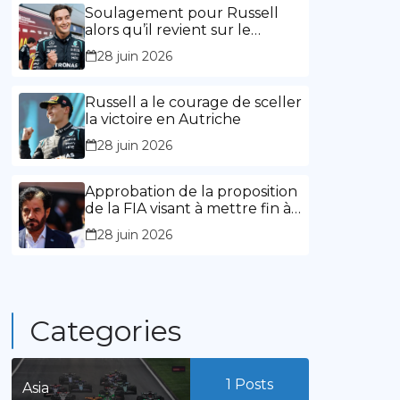
l’expérience »
Soulagement pour Russell
alors qu’il revient sur le
chemin de la victoire
28 juin 2026
Russell a le courage de sceller
la victoire en Autriche
28 juin 2026
Approbation de la proposition
de la FIA visant à mettre fin à
la limitation des mandats de
28 juin 2026
présidence
Categories
1
Posts
Asia