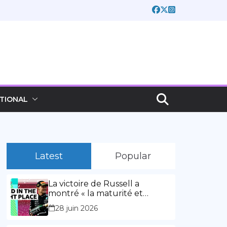
TIONAL
Latest
Popular
La victoire de Russell a
montré « la maturité et
l’expérience » Vidéo,
28 juin 2026
00:02:03La victoire de Russell
a montré « la maturité et