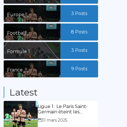
3
Posts
Europe
8
Posts
Football
3
Posts
Formule 1
9
Posts
France
Latest
Ligue 1 : Le Paris Saint-
Germain éteint les
lumières du stade
31 mars 2025
Geoffroy Guichard. Stassin