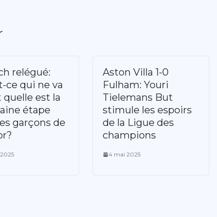
r
ch relégué:
Aston Villa 1-0
t-ce qui ne va
Fulham: Youri
 quelle est la
Tielemans But
aine étape
stimule les espoirs
les garçons de
de la Ligue des
or?
champions
l 2025
4 mai 2025