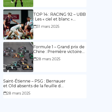
ouvre le score, doublé de
Doué.
TOP 14 : RACING 92 – UBB
: Les « ciel et blanc »
renouent avec la victoire
31 mars 2025
Formule 1 – Grand prix de
Chine : Première victoire
d’Hamilton en Rouge,
28 mars 2025
l’Aston Martin d’Alonso fait
des siennes.
Saint-Étienne – PSG : Bernauer
et Old absents de la feuille de
match.
28 mars 2025