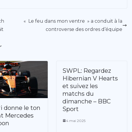
ch
« Le feu dans mon ventre » a conduit à la
it
controverse des ordres d’équipe
r
SWPL: Regardez
Hibernian V Hearts
et suivez les
matchs du
dimanche – BBC
ri donne le ton
Sport
t Mercedes
4 mai 2025
pon