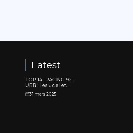
Latest
TOP 14 : RACING 92 –
UBB : Les « ciel et
blanc » renouent avec
31 mars 2025
la victoire