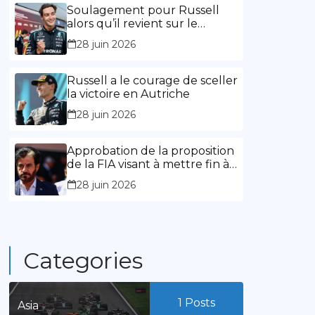
l’expérience »
Soulagement pour Russell
alors qu’il revient sur le
chemin de la victoire
28 juin 2026
Russell a le courage de sceller
la victoire en Autriche
28 juin 2026
Approbation de la proposition
de la FIA visant à mettre fin à
la limitation des mandats de
28 juin 2026
présidence
Categories
1
Posts
Asia