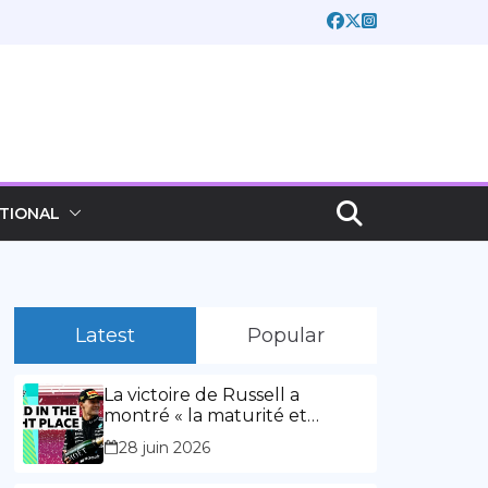
TIONAL
Latest
Popular
La victoire de Russell a
montré « la maturité et
l’expérience » Vidéo,
28 juin 2026
00:02:03La victoire de Russell
a montré « la maturité et