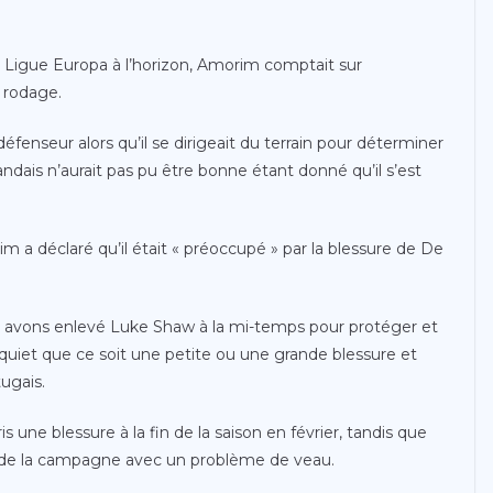
la Ligue Europa à l’horizon, Amorim comptait sur
e rodage.
éfenseur alors qu’il se dirigeait du terrain pour déterminer
andais n’aurait pas pu être bonne étant donné qu’il s’est
im a déclaré qu’il était « préoccupé » par la blessure de De
ous avons enlevé Luke Shaw à la mi-temps pour protéger et
inquiet que ce soit une petite ou une grande blessure et
tugais.
s une blessure à la fin de la saison en février, tandis que
e de la campagne avec un problème de veau.