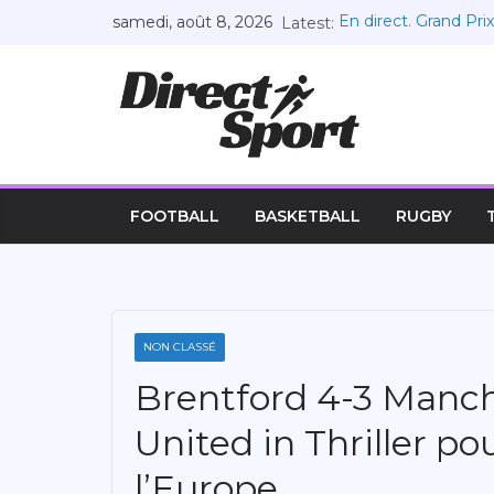
Passer
samedi, août 8, 2026
Latest:
En direct. Grand Prix
au
côtés de Leclerc
La victoire de Russe
contenu
l’expérience » Vidéo
montré « la maturité
Soulagement pour Rus
chemin de la victoir
Russell a le courage 
Approbation de la pr
FOOTBALL
BASKETBALL
RUGBY
fin à la limitation 
NON CLASSÉ
Brentford 4-3 Manch
United in Thriller po
l’Europe