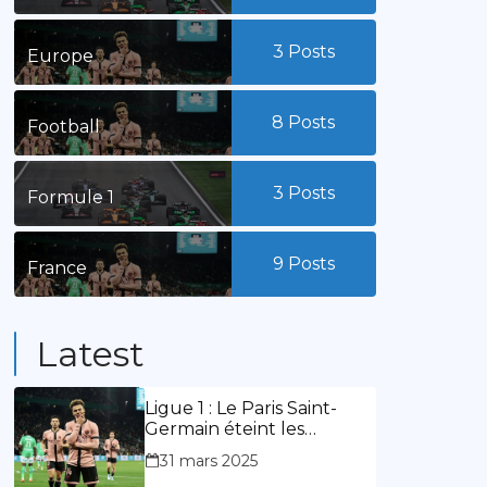
3
Posts
Europe
8
Posts
Football
3
Posts
Formule 1
9
Posts
France
Latest
Ligue 1 : Le Paris Saint-
Germain éteint les
lumières du stade
31 mars 2025
Geoffroy Guichard. Stassin