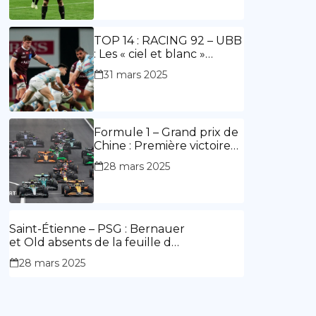
ouvre le score, doublé de
Doué.
TOP 14 : RACING 92 – UBB
: Les « ciel et blanc »
renouent avec la victoire
31 mars 2025
Formule 1 – Grand prix de
Chine : Première victoire
d’Hamilton en Rouge,
28 mars 2025
l’Aston Martin d’Alonso fait
des siennes.
Saint-Étienne – PSG : Bernauer
et Old absents de la feuille de
match.
28 mars 2025