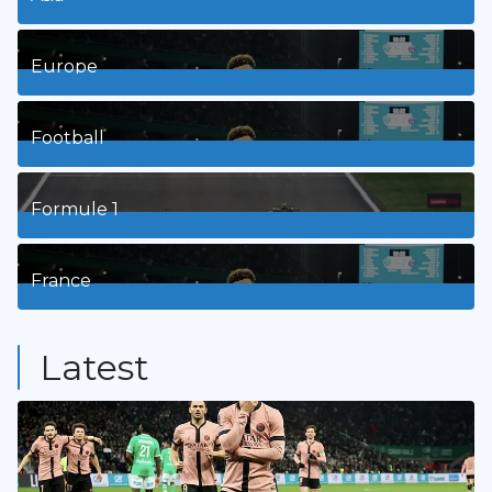
1
Posts
Europe
3
Posts
Football
8
Posts
Formule 1
3
Posts
France
9
Posts
Latest