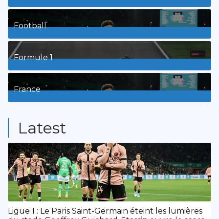
3
Posts
Football
8
Posts
Formule 1
3
Posts
France
9
Posts
Latest
Ligue 1 : Le Paris Saint-Germain éteint les lumières