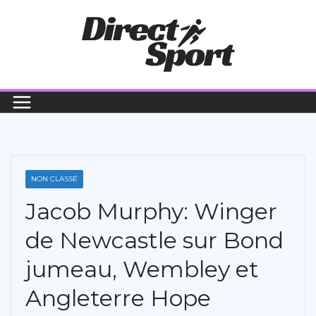
Passer
au
contenu
NON CLASSÉ
Jacob Murphy: Winger
de Newcastle sur Bond
jumeau, Wembley et
Angleterre Hope