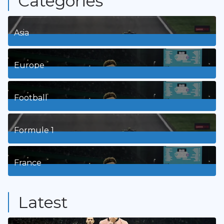
Categories
Asia
1
Posts
Europe
3
Posts
Football
8
Posts
Formule 1
3
Posts
France
9
Posts
Latest