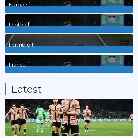
Europe
3
Posts
Football
8
Posts
Formule 1
3
Posts
France
9
Posts
Latest