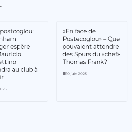
r
postcoglou:
«En face de
enham
Postecoglou» – Que
er espère
pouvaient attendre
auricio
des Spurs du «chef»
ttino
Thomas Frank?
ndra au club à
10 juin 2025
ir
2025