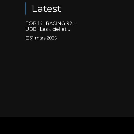
Latest
TOP 14 : RACING 92 –
UBB : Les « ciel et
blanc » renouent avec
31 mars 2025
la victoire