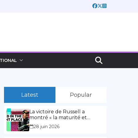
TIONAL
Latest
Popular
La victoire de Russell a
montré « la maturité et
l’expérience » Vidéo,
28 juin 2026
00:02:03La victoire de Russell
a montré « la maturité et