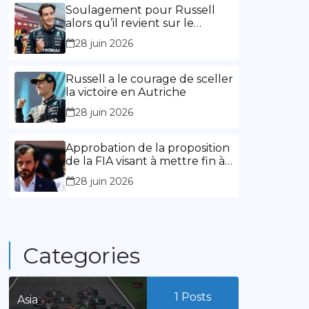
l’expérience »
Soulagement pour Russell
alors qu’il revient sur le
chemin de la victoire
28 juin 2026
Russell a le courage de sceller
la victoire en Autriche
28 juin 2026
Approbation de la proposition
de la FIA visant à mettre fin à
la limitation des mandats de
28 juin 2026
présidence
Categories
1
Posts
Asia