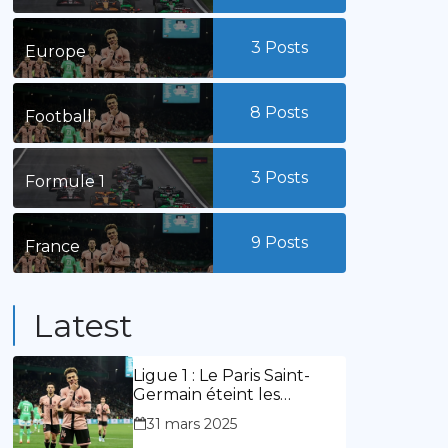
3
Posts
Europe
8
Posts
Football
3
Posts
Formule 1
9
Posts
France
Latest
Ligue 1 : Le Paris Saint-
Germain éteint les
lumières du stade
31 mars 2025
Geoffroy Guichard. Stassin