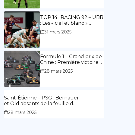
ouvre le score, doublé de
Doué.
TOP 14 : RACING 92 – UBB
: Les « ciel et blanc »
renouent avec la victoire
31 mars 2025
Formule 1 – Grand prix de
Chine : Première victoire
d’Hamilton en Rouge,
28 mars 2025
l’Aston Martin d’Alonso fait
des siennes.
Saint-Étienne – PSG : Bernauer
et Old absents de la feuille de
match.
28 mars 2025