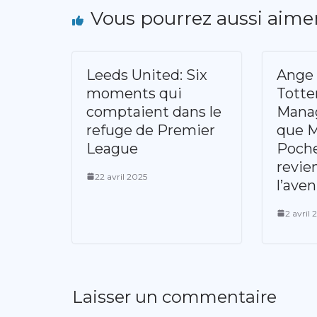
Vous pourrez aussi aime
Leeds United: Six
Ange 
moments qui
Tott
comptaient dans le
Manag
refuge de Premier
que M
League
Poche
revie
22 avril 2025
l’aven
2 avril 
Laisser un commentaire