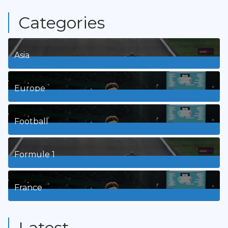
Categories
Asia
1
Posts
Europe
3
Posts
Football
8
Posts
Formule 1
3
Posts
France
9
Posts
Latest