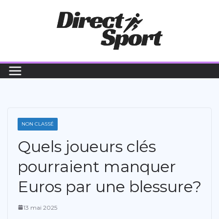
Passer
au
contenu
NON CLASSÉ
Quels joueurs clés
pourraient manquer
Euros par une blessure?
13 mai 2025