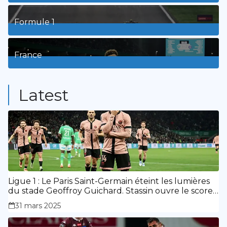
8
Posts
Formule 1
3
Posts
France
9
Posts
Latest
Ligue 1 : Le Paris Saint-Germain éteint les lumières
du stade Geoffroy Guichard. Stassin ouvre le score,
doublé de Doué.
31 mars 2025