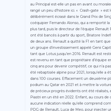
au Principal est-elle un pas en avant ou mora
rangé un peu d’histoire ici. « Crash-gate » es
délibérément écrasé dans le Grand Prix de Sin
coéquipier Fernando Alonso, qui a remporté la
plus tard, puis le directeur de l’équipe Renault
ont été bancés à partir du sport, Briatore Ind
de deux ans. Renault a quitté la F1 en tant que 
un groupe d’investissement appelé Genii Capita
tant que Lotus jusqu’en 2016. Renault est res
est revenu en tant que propriétaire d’équipe en 
cinq ans pour devenir compétitif, ce qui n’a pas
été rebaptisée alpine pour 2021, lorsqu’elle a é
dans 100 courses. Effacement un deuxième pla
podium au Qatar en 2021 et à mettre la voitur
de précieux progrès évidents ont été réalisés, 
Piastri en un été en 2022. Enfant, au cours de 
aucune indication réelle qu’elle comprend comm
PDG de Renault, Luca de Meo, pour injecter une 