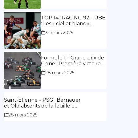
ouvre le score, doublé de
Doué.
TOP 14 : RACING 92 – UBB
: Les « ciel et blanc »
renouent avec la victoire
31 mars 2025
Formule 1 – Grand prix de
Chine : Première victoire
d’Hamilton en Rouge,
28 mars 2025
l’Aston Martin d’Alonso fait
des siennes.
Saint-Étienne – PSG : Bernauer
et Old absents de la feuille de
match.
28 mars 2025