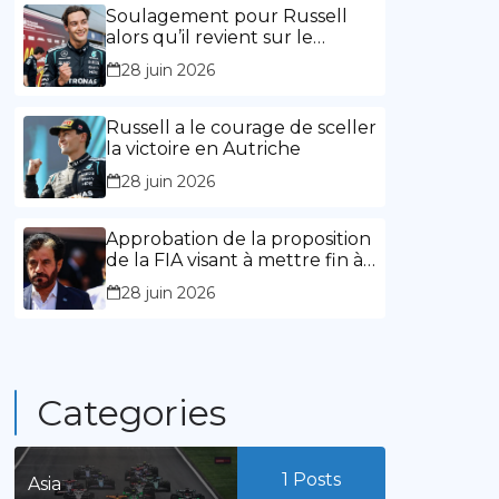
l’expérience »
Soulagement pour Russell
alors qu’il revient sur le
chemin de la victoire
28 juin 2026
Russell a le courage de sceller
la victoire en Autriche
28 juin 2026
Approbation de la proposition
de la FIA visant à mettre fin à
la limitation des mandats de
28 juin 2026
présidence
Categories
1
Posts
Asia