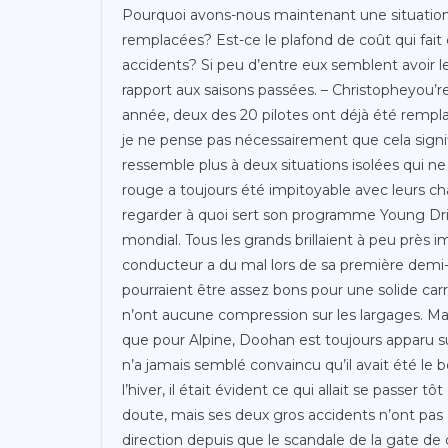
Pourquoi avons-nous maintenant une situation
remplacées? Est-ce le plafond de coût qui fait
accidents? Si peu d’entre eux semblent avoir 
rapport aux saisons passées. – Christopheyou’r
année, deux des 20 pilotes ont déjà été rempl
je ne pense pas nécessairement que cela signif
ressemble plus à deux situations isolées qui ne
rouge a toujours été impitoyable avec leurs c
regarder à quoi sert son programme Young Dri
mondial. Tous les grands brillaient à peu près
conducteur a du mal lors de sa première demi-sa
pourraient être assez bons pour une solide carri
n’ont aucune compression sur les largages. Mai
que pour Alpine, Doohan est toujours apparu su
n’a jamais semblé convaincu qu’il avait été le b
l’hiver, il était évident ce qui allait se passer 
doute, mais ses deux gros accidents n’ont pas 
direction depuis que le scandale de la gate de 