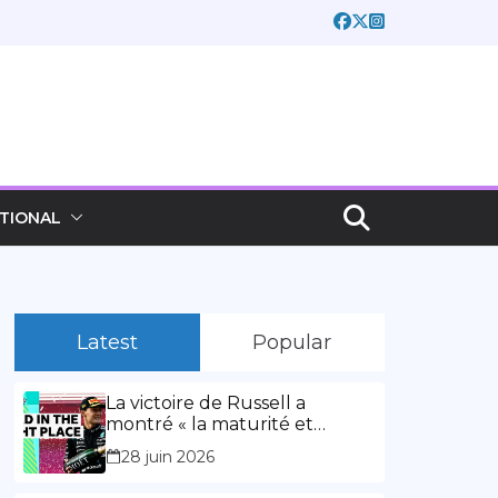
TIONAL
Latest
Popular
La victoire de Russell a
montré « la maturité et
l’expérience » Vidéo,
28 juin 2026
00:02:03La victoire de Russell
a montré « la maturité et