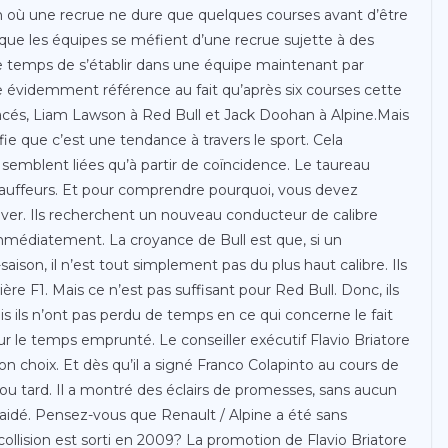
 où une recrue ne dure que quelques courses avant d’être
 que les équipes se méfient d’une recrue sujette à des
le temps de s’établir dans une équipe maintenant par
e évidemment référence au fait qu’après six courses cette
acés, Liam Lawson à Red Bull et Jack Doohan à Alpine.Mais
ie que c’est une tendance à travers le sport. Cela
 semblent liées qu’à partir de coïncidence. Le taureau
hauffeurs. Et pour comprendre pourquoi, vous devez
ver. Ils recherchent un nouveau conducteur de calibre
 immédiatement. La croyance de Bull est que, si un
ison, il n’est tout simplement pas du plus haut calibre. Ils
ère F1. Mais ce n’est pas suffisant pour Red Bull. Donc, ils
s ils n’ont pas perdu de temps en ce qui concerne le fait
r le temps emprunté. Le conseiller exécutif Flavio Briatore
on choix. Et dès qu’il a signé Franco Colapinto au cours de
tôt ou tard. Il a montré des éclairs de promesses, sans aucun
aidé. Pensez-vous que Renault / Alpine a été sans
collision est sorti en 2009? La promotion de Flavio Briatore