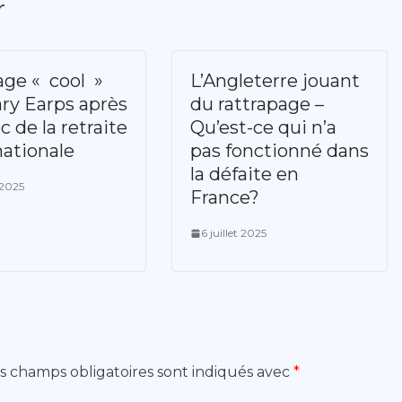
r
age « cool »
L’Angleterre jouant
ry Earps après
du rattrapage –
c de la retraite
Qu’est-ce qui n’a
nationale
pas fonctionné dans
la défaite en
 2025
France?
6 juillet 2025
s champs obligatoires sont indiqués avec
*