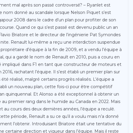
lement mal après son passé controversé? – Ryanlet est
t le nom donné au scandale lorsque Nelson Piquet s’est
gapour 2008 dans le cadre d’un plan pour profiter de son
 course. Quand ce qui s’est passé est devenu public un an
 Flavio Briatore et le directeur de l’ingénierie Pat Symondes
efinite. Renault lui-même a reçu une interdiction suspendue
propriétaire d’équipe à la fin de 2009, et a vendu l’équipe à
l, qui a gardé le nom de Renault en 2010, puis a couru en
té impliqué dans F1 en tant que constructeur de moteurs et
2016, rachatant l’équipe. Il s’est établi un premier plan sur
 été réalisé, malgré certains progrès réalisés. L’équipe a
tabli un nouveau plan, cette fois-ci pour être compétitif
n quinquennal. Et Alonso a été exceptionnel à obtenir un
e au premier rang dans le humide au Canada en 2022. Mais
et au cours des deux dernières années, l’équipe a reculé.
cette période, Renault a su ce qu’il a voulu mais n’a donné
ent l’obtenir. Introduisant Briatore était une tentative du
certaine direction et vigueur dans l’équipe. Mais il reste