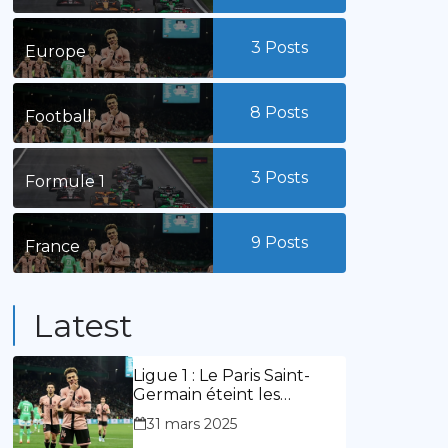
3
Posts
Europe
8
Posts
Football
3
Posts
Formule 1
9
Posts
France
Latest
Ligue 1 : Le Paris Saint-
Germain éteint les
lumières du stade
31 mars 2025
Geoffroy Guichard. Stassin