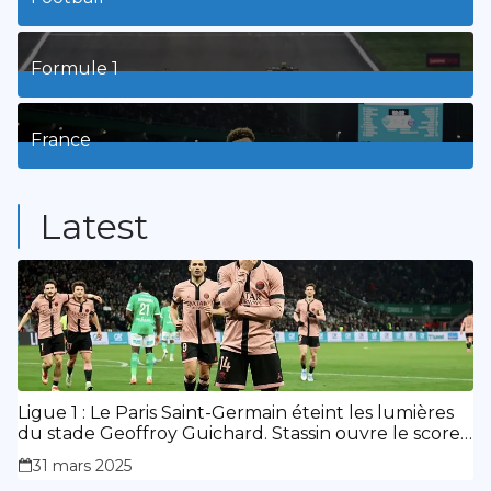
8
Posts
Formule 1
3
Posts
France
9
Posts
Latest
Ligue 1 : Le Paris Saint-Germain éteint les lumières
du stade Geoffroy Guichard. Stassin ouvre le score,
doublé de Doué.
31 mars 2025