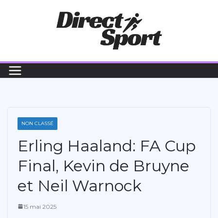
Passer
au
contenu
NON CLASSÉ
Erling Haaland: FA Cup
Final, Kevin de Bruyne
et Neil Warnock
15 mai 2025