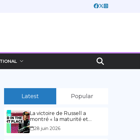
TIONAL
Latest
Popular
La victoire de Russell a
montré « la maturité et
l’expérience » Vidéo,
28 juin 2026
00:02:03La victoire de Russell
a montré « la maturité et