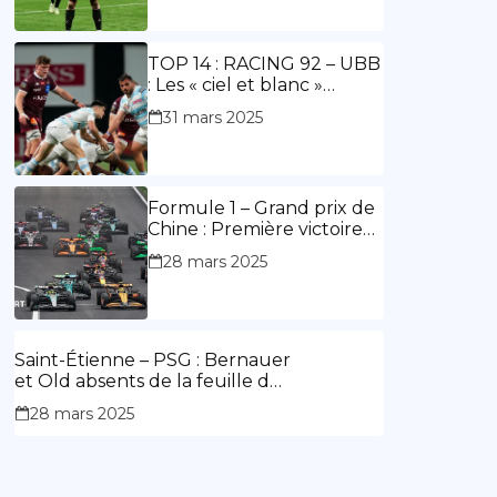
ouvre le score, doublé de
Doué.
TOP 14 : RACING 92 – UBB
: Les « ciel et blanc »
renouent avec la victoire
31 mars 2025
Formule 1 – Grand prix de
Chine : Première victoire
d’Hamilton en Rouge,
28 mars 2025
l’Aston Martin d’Alonso fait
des siennes.
Saint-Étienne – PSG : Bernauer
et Old absents de la feuille de
match.
28 mars 2025