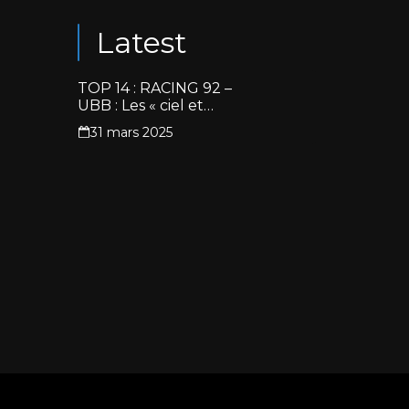
Latest
TOP 14 : RACING 92 –
UBB : Les « ciel et
blanc » renouent avec
31 mars 2025
la victoire