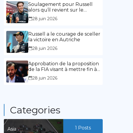
l’expérience »
Soulagement pour Russell
alors qu’il revient sur le
chemin de la victoire
28 juin 2026
Russell a le courage de sceller
la victoire en Autriche
28 juin 2026
Approbation de la proposition
de la FIA visant à mettre fin à
la limitation des mandats de
28 juin 2026
présidence
Categories
1
Posts
Asia