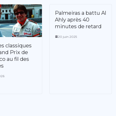
Palmeiras a battu Al
Ahly après 40
minutes de retard
20 juin 2025
s classiques
and Prix de
o au fil des
es
2026