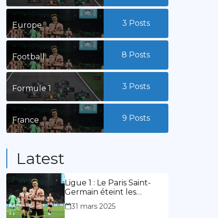
3
Posts
Europe
8
Posts
Football
3
Posts
Formule 1
9
Posts
France
Latest
Ligue 1 : Le Paris Saint-
Germain éteint les
lumières du stade
31 mars 2025
Geoffroy Guichard. Stassin