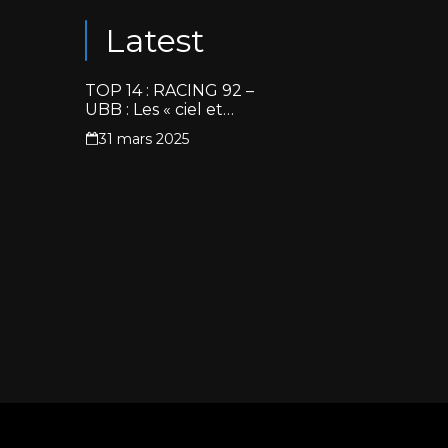
Latest
TOP 14 : RACING 92 –
UBB : Les « ciel et
blanc » renouent avec
31 mars 2025
la victoire