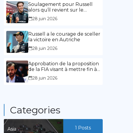
l’expérience »
Soulagement pour Russell
alors qu’il revient sur le
chemin de la victoire
28 juin 2026
Russell a le courage de sceller
la victoire en Autriche
28 juin 2026
Approbation de la proposition
de la FIA visant à mettre fin à
la limitation des mandats de
28 juin 2026
présidence
Categories
1
Posts
Asia