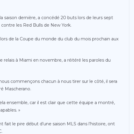
la saison dernière, a concédé 20 buts lors de leurs sept
r contre les Red Bulls de New York.
n lors de la Coupe du monde du club du mois prochain aux
le relais à Miami en novembre, a réitéré les paroles du
nous commençons chacun à nous tirer sur le côté, il sera
aré Mascherano.
ela ensemble, car il est clair que cette équipe a montré,
capables. »
nt fait le pire début d’une saison MLS dans l’histoire, ont
C.