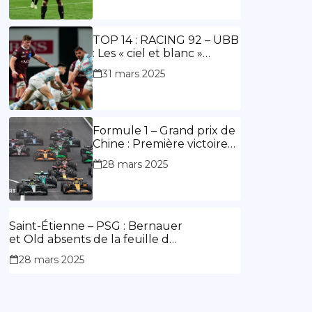
ouvre le score, doublé de
Doué.
TOP 14 : RACING 92 – UBB
: Les « ciel et blanc »
renouent avec la victoire
31 mars 2025
Formule 1 – Grand prix de
Chine : Première victoire
d’Hamilton en Rouge,
28 mars 2025
l’Aston Martin d’Alonso fait
des siennes.
Saint-Étienne – PSG : Bernauer
et Old absents de la feuille de
match.
28 mars 2025