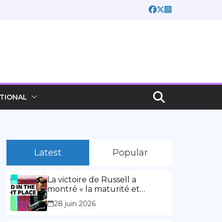
TIONAL
Latest
Popular
La victoire de Russell a
montré « la maturité et
l’expérience » Vidéo,
28 juin 2026
00:02:03La victoire de Russell
a montré « la maturité et