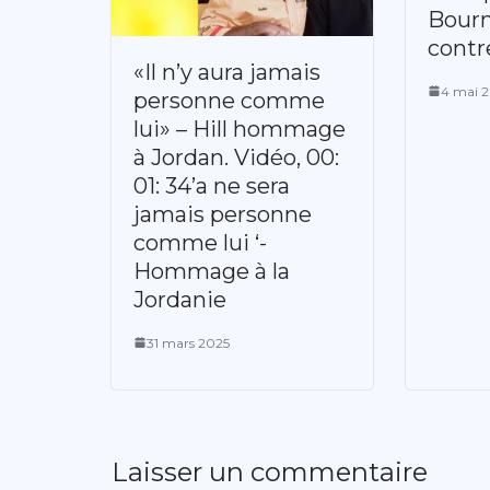
Bour
contr
«Il n’y aura jamais
4 mai 
personne comme
lui» – Hill hommage
à Jordan. Vidéo, 00:
01: 34’a ne sera
jamais personne
comme lui ‘-
Hommage à la
Jordanie
31 mars 2025
Laisser un commentaire