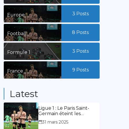
3
Posts
Europe
8
Posts
Football
3
Posts
Formule 1
9
Posts
France
Latest
Ligue 1 : Le Paris Saint-
Germain éteint les
lumières du stade
31 mars 2025
Geoffroy Guichard. Stassin