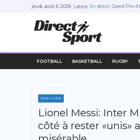
Passer
jeudi, août 6, 2026
Latest:
En direct. Grand Prix d’
au
côtés de Leclerc
La victoire de Russell 
contenu
l’expérience » Vidéo, 0
montré « la maturité et
Soulagement pour Russel
chemin de la victoire
Russell a le courage de 
Approbation de la propo
FOOTBALL
BASKETBALL
RUGBY
fin à la limitation des
NON CLASSÉ
Lionel Messi: Inter 
côté à rester «unis» 
misérable