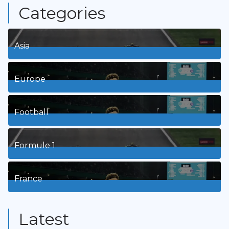
Categories
Asia
1
Posts
Europe
3
Posts
Football
8
Posts
Formule 1
3
Posts
France
9
Posts
Latest