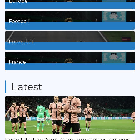
Europe
3
Posts
Football
8
Posts
Formule 1
3
Posts
France
9
Posts
Latest
Ligue 1 : Le Paris Saint-Germain éteint les lumières