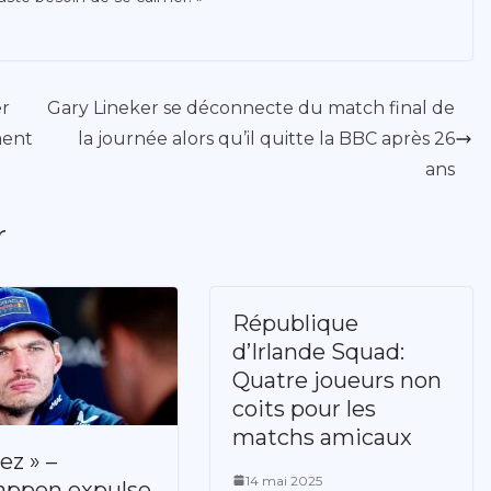
er
Gary Lineker se déconnecte du match final de
ment
la journée alors qu’il quitte la BBC après 26
ans
r
République
d’Irlande Squad:
Quatre joueurs non
coits pour les
matchs amicaux
ez » –
14 mai 2025
appen expulse