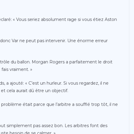
éclaré: « Vous seriez absolument rage si vous étiez Aston
ôt, donc Var ne peut pas intervenir. Une énorme erreur
ontrôle du ballon. Morgan Rogers a parfaitement le droit
 fais vraiment. »
 a ajouté: « C’est un hurleur. Si vous regardez, il ne
 et cela aurait dû être un objectif.
e problème était parce que l’arbitre a soufflé trop tôt, il ne
 tout simplement pas assez bon. Les arbitres font des
 juste besoin de se calmer. »