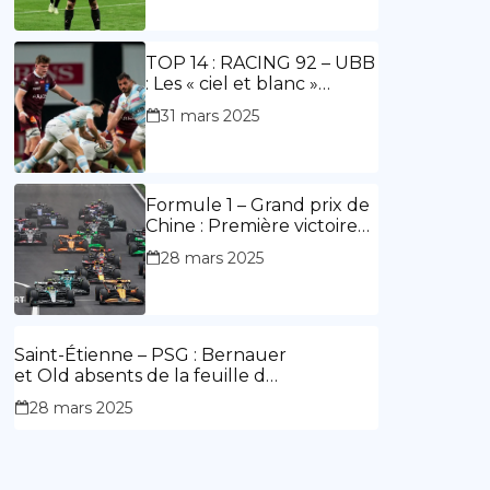
ouvre le score, doublé de
Doué.
TOP 14 : RACING 92 – UBB
: Les « ciel et blanc »
renouent avec la victoire
31 mars 2025
Formule 1 – Grand prix de
Chine : Première victoire
d’Hamilton en Rouge,
28 mars 2025
l’Aston Martin d’Alonso fait
des siennes.
Saint-Étienne – PSG : Bernauer
et Old absents de la feuille de
match.
28 mars 2025