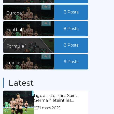
3
Posts
Europe
8
Posts
Football
3
Posts
Formule 1
9
Posts
France
Latest
Ligue 1 : Le Paris Saint-
Germain éteint les
lumières du stade
31 mars 2025
Geoffroy Guichard. Stassin