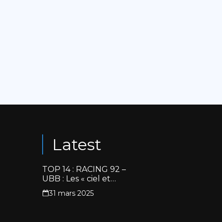
Latest
TOP 14 : RACING 92 –
UBB : Les « ciel et
blanc » renouent avec
31 mars 2025
la victoire