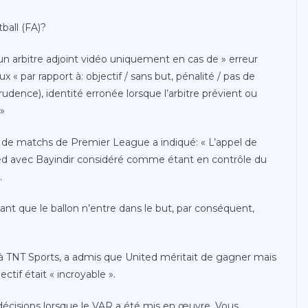
tball (FA)?
ar un arbitre adjoint vidéo uniquement en cas de » erreur
 « par rapport à: objectif / sans but, pénalité / pas de
rudence), identité erronée lorsque l’arbitre prévient ou
 »
 de matchs de Premier League a indiqué: « L’appel de
ited avec Bayindir considéré comme étant en contrôle du
.
avant que le ballon n’entre dans le but, par conséquent,
 à TNT Sports, a admis que United méritait de gagner mais
ctif était « incroyable ».
s décisions lorsque le VAR a été mis en œuvre. Vous