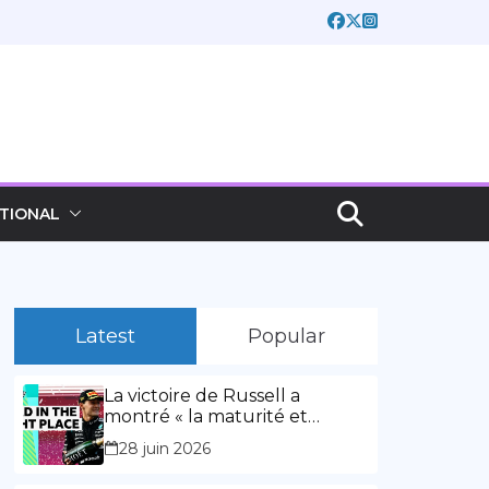
TIONAL
Latest
Popular
La victoire de Russell a
montré « la maturité et
l’expérience » Vidéo,
28 juin 2026
00:02:03La victoire de Russell
a montré « la maturité et