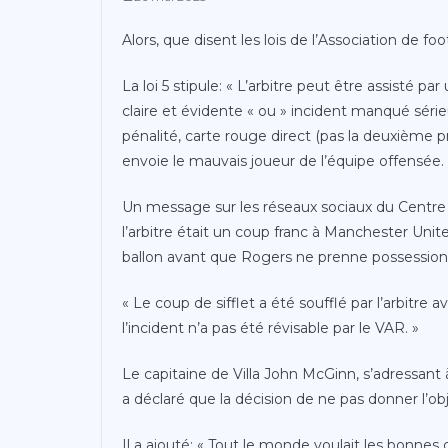
Alors, que disent les lois de l’Association de foo
La loi 5 stipule: « L’arbitre peut être assisté p
claire et évidente « ou » incident manqué sérieux
pénalité, carte rouge direct (pas la deuxième p
envoie le mauvais joueur de l’équipe offensée.
Un message sur les réseaux sociaux du Centre
l’arbitre était un coup franc à Manchester Un
ballon avant que Rogers ne prenne possession
« Le coup de sifflet a été soufflé par l’arbitre 
l’incident n’a pas été révisable par le VAR. »
Le capitaine de Villa John McGinn, s’adressant
a déclaré que la décision de ne pas donner l’obje
Il a ajouté: « Tout le monde voulait les bonne