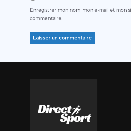
Enregistrer mon nom, mon e-mail et mon s
commentaire.