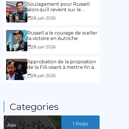
l’expérience »
Soulagement pour Russell
alors qu’il revient sur le
chemin de la victoire
28 juin 2026
Russell a le courage de sceller
la victoire en Autriche
28 juin 2026
Approbation de la proposition
de la FIA visant à mettre fin à
la limitation des mandats de
28 juin 2026
présidence
Categories
1
Posts
Asia