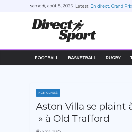
Passer
samedi, août 8, 2026
Latest:
En direct. Grand Prix
au
côtés de Leclerc
La victoire de Russe
contenu
l’expérience » Vidéo
montré « la maturité
Soulagement pour Rus
chemin de la victoir
Russell a le courage 
Approbation de la pr
FOOTBALL
BASKETBALL
RUGBY
fin à la limitation 
NON CLASSÉ
Aston Villa se plain
» à Old Trafford
26 mai 2025