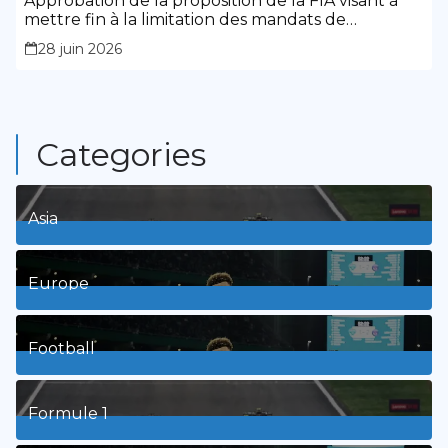
Approbation de la proposition de la FIA visant à
mettre fin à la limitation des mandats de
présidence
28 juin 2026
Categories
Asia
1
Posts
Europe
3
Posts
Football
8
Posts
Formule 1