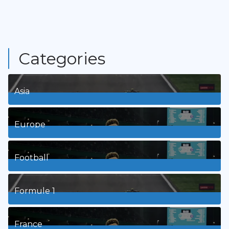
Categories
Asia
1
Posts
Europe
3
Posts
Football
8
Posts
Formule 1
3
Posts
France