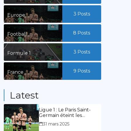
3
Posts
Europe
8
Posts
Football
3
Posts
Formule 1
9
Posts
France
Latest
Ligue 1 : Le Paris Saint-
Germain éteint les
lumières du stade
31 mars 2025
Geoffroy Guichard. Stassin