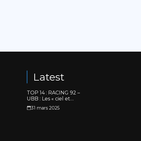
Latest
TOP 14 : RACING 92 –
UBB : Les « ciel et
blanc » renouent avec
31 mars 2025
la victoire