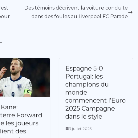
Test
Des témoins décrivent la voiture conduite
pour
dans des foules au Liverpool FC Parade
r
Espagne 5-0
Portugal: les
champions du
monde
commencent l’Euro
 Kane:
2025 Campagne
terre Forward
dans le style
ue les joueurs
3 juillet 2025
lient des