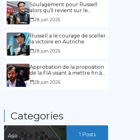
l’expérience »
Soulagement pour Russell
alors qu’il revient sur le
chemin de la victoire
28 juin 2026
Russell a le courage de sceller
la victoire en Autriche
28 juin 2026
Approbation de la proposition
de la FIA visant à mettre fin à
la limitation des mandats de
28 juin 2026
présidence
Categories
1
Posts
Asia