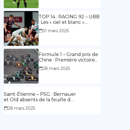
ouvre le score, doublé de
Doué.
TOP 14 : RACING 92 – UBB
: Les « ciel et blanc »
renouent avec la victoire
31 mars 2025
Formule 1 – Grand prix de
Chine : Première victoire
d’Hamilton en Rouge,
28 mars 2025
l’Aston Martin d’Alonso fait
des siennes.
Saint-Étienne – PSG : Bernauer
et Old absents de la feuille de
match.
28 mars 2025