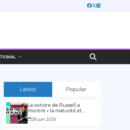
TIONAL
Latest
Popular
La victoire de Russell a
montré « la maturité et
l’expérience » Vidéo,
28 juin 2026
00:02:03La victoire de Russell
a montré « la maturité et