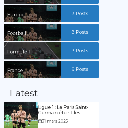
3
Posts
Europe
8
Posts
Football
3
Posts
Formule 1
9
Posts
France
Latest
Ligue 1 : Le Paris Saint-
Germain éteint les
lumières du stade
31 mars 2025
Geoffroy Guichard. Stassin