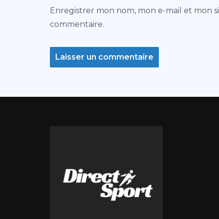
Enregistrer mon nom, mon e-mail et mon s
commentaire.