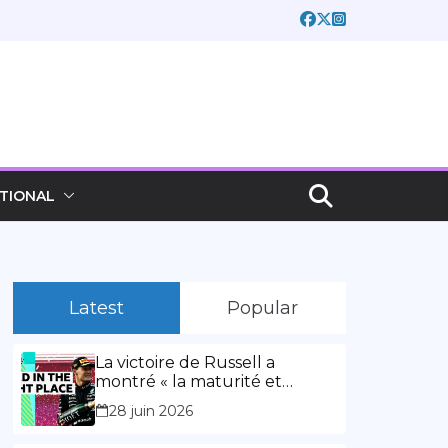
TIONAL
Latest
Popular
La victoire de Russell a
montré « la maturité et
l’expérience » Vidéo,
28 juin 2026
00:02:03La victoire de Russell
a montré « la maturité et