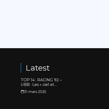
Latest
TOP 14 : RACING 92 –
UBB : Les « ciel et
blanc » renouent avec
31 mars 2025
la victoire