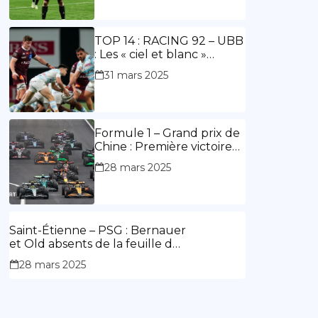
ouvre le score, doublé de
Doué.
TOP 14 : RACING 92 – UBB
: Les « ciel et blanc »
renouent avec la victoire
31 mars 2025
Formule 1 – Grand prix de
Chine : Première victoire
d’Hamilton en Rouge,
28 mars 2025
l’Aston Martin d’Alonso fait
des siennes.
Saint-Étienne – PSG : Bernauer
et Old absents de la feuille de
match.
28 mars 2025