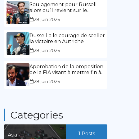
l’expérience »
Soulagement pour Russell
alors qu’il revient sur le
chemin de la victoire
28 juin 2026
Russell a le courage de sceller
la victoire en Autriche
28 juin 2026
Approbation de la proposition
de la FIA visant à mettre fin à
la limitation des mandats de
28 juin 2026
présidence
Categories
1
Posts
Asia