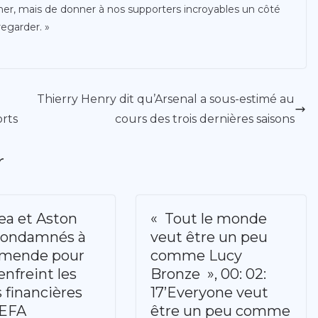
ner, mais de donner à nos supporters incroyables un côté
regarder. »
Thierry Henry dit qu’Arsenal a sous-estimé au
rts
cours des trois dernières saisons
r
ea et Aston
« Tout le monde
 condamnés à
veut être un peu
amende pour
comme Lucy
enfreint les
Bronze », 00: 02:
s financières
17’Everyone veut
UEFA
être un peu comme