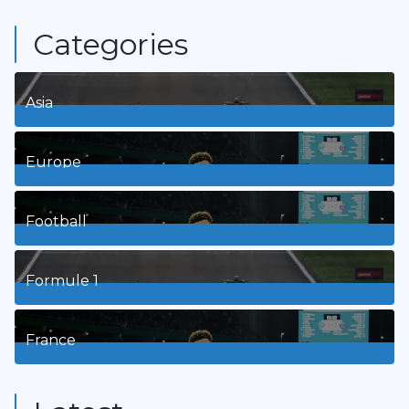
Categories
Asia
1
Posts
Europe
3
Posts
Football
8
Posts
Formule 1
3
Posts
France
9
Posts