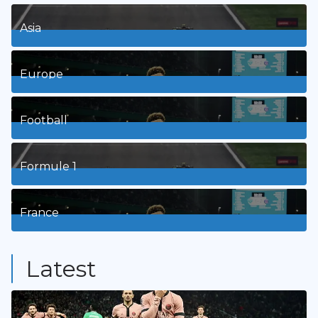
Asia
1
Posts
Europe
3
Posts
Football
8
Posts
Formule 1
3
Posts
France
9
Posts
Latest