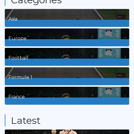
Asia
1
Posts
Europe
3
Posts
Football
8
Posts
Formule 1
3
Posts
France
9
Posts
Latest