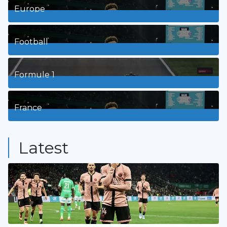
Europe
3
Posts
Football
8
Posts
Formule 1
3
Posts
France
9
Posts
Latest