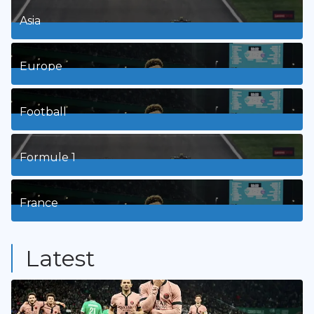
Asia
1
Posts
Europe
3
Posts
Football
8
Posts
Formule 1
3
Posts
France
9
Posts
Latest