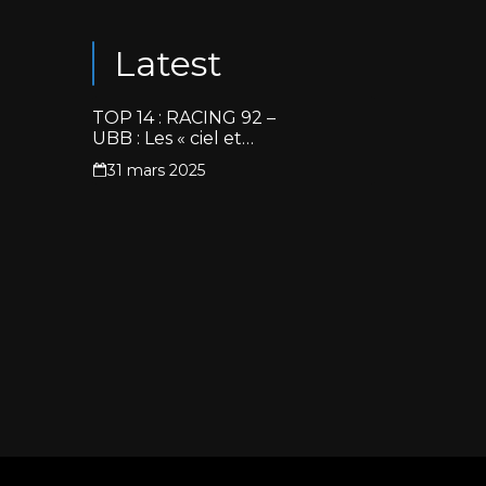
Latest
TOP 14 : RACING 92 –
UBB : Les « ciel et
blanc » renouent avec
31 mars 2025
la victoire