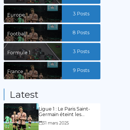
3
Posts
Europe
8
Posts
Football
3
Posts
Formule 1
9
Posts
France
Latest
Ligue 1 : Le Paris Saint-
Germain éteint les
lumières du stade
31 mars 2025
Geoffroy Guichard. Stassin