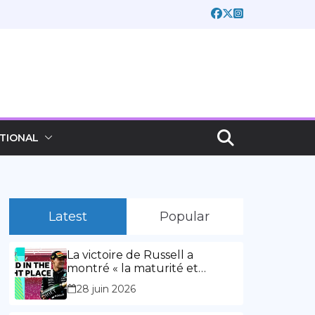
TIONAL
Latest
Popular
La victoire de Russell a
montré « la maturité et
l’expérience » Vidéo,
28 juin 2026
00:02:03La victoire de Russell
a montré « la maturité et