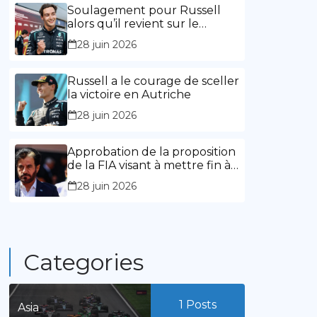
l’expérience »
Soulagement pour Russell
alors qu’il revient sur le
chemin de la victoire
28 juin 2026
Russell a le courage de sceller
la victoire en Autriche
28 juin 2026
Approbation de la proposition
de la FIA visant à mettre fin à
la limitation des mandats de
28 juin 2026
présidence
Categories
1
Posts
Asia