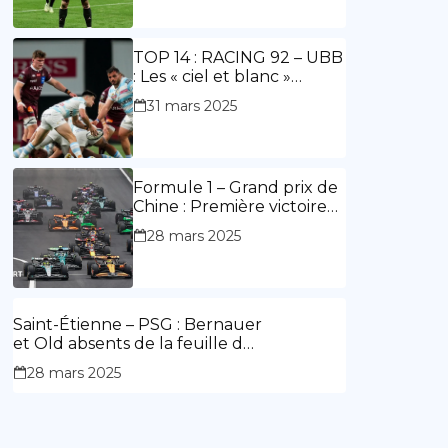
ouvre le score, doublé de
Doué.
TOP 14 : RACING 92 – UBB
: Les « ciel et blanc »
renouent avec la victoire
31 mars 2025
Formule 1 – Grand prix de
Chine : Première victoire
d’Hamilton en Rouge,
28 mars 2025
l’Aston Martin d’Alonso fait
des siennes.
Saint-Étienne – PSG : Bernauer
et Old absents de la feuille de
match.
28 mars 2025