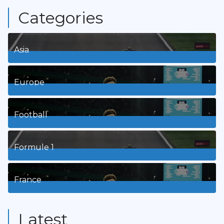
Categories
Asia
1
Posts
Europe
3
Posts
Football
8
Posts
Formule 1
3
Posts
France
9
Posts
Latest