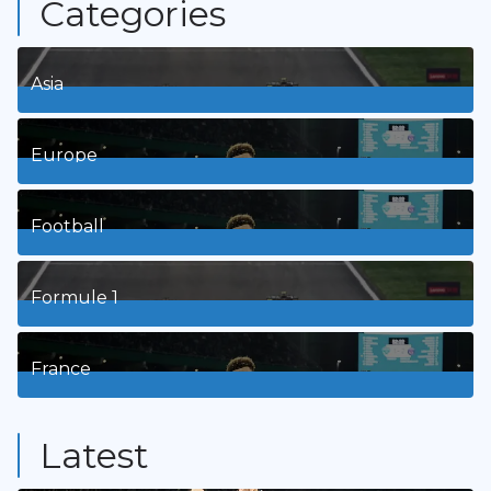
Categories
Asia
1
Posts
Europe
3
Posts
Football
8
Posts
Formule 1
3
Posts
France
9
Posts
Latest