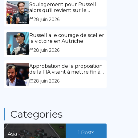
l’expérience »
Soulagement pour Russell
alors qu’il revient sur le
chemin de la victoire
28 juin 2026
Russell a le courage de sceller
la victoire en Autriche
28 juin 2026
Approbation de la proposition
de la FIA visant à mettre fin à
la limitation des mandats de
28 juin 2026
présidence
Categories
1
Posts
Asia