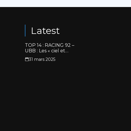
Latest
TOP 14 : RACING 92 –
UBB : Les « ciel et
blanc » renouent avec
31 mars 2025
la victoire