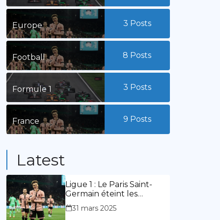
3
Posts
Europe
8
Posts
Football
3
Posts
Formule 1
9
Posts
France
Latest
Ligue 1 : Le Paris Saint-
Germain éteint les
lumières du stade
31 mars 2025
Geoffroy Guichard. Stassin