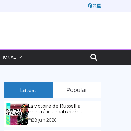
TIONAL
Latest
Popular
La victoire de Russell a
montré « la maturité et
l’expérience » Vidéo,
28 juin 2026
00:02:03La victoire de Russell
a montré « la maturité et