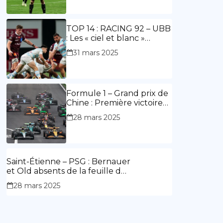
ouvre le score, doublé de
Doué.
TOP 14 : RACING 92 – UBB
: Les « ciel et blanc »
renouent avec la victoire
31 mars 2025
Formule 1 – Grand prix de
Chine : Première victoire
d’Hamilton en Rouge,
28 mars 2025
l’Aston Martin d’Alonso fait
des siennes.
Saint-Étienne – PSG : Bernauer
et Old absents de la feuille de
match.
28 mars 2025