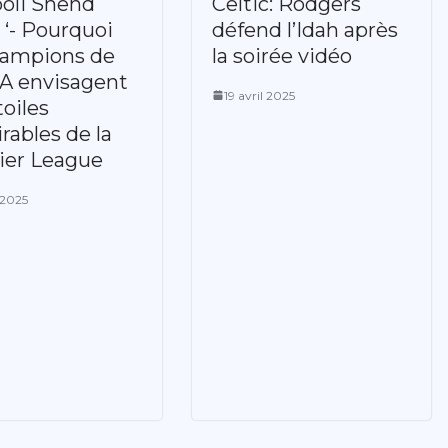
oli Shend
Celtic: Rodgers
 ‘- Pourquoi
défend l’Idah après
hampions de
la soirée vidéo
 A envisagent
19 avril 2025
toiles
rables de la
ier League
 2025