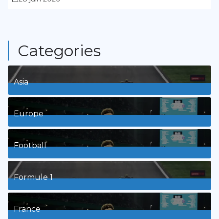
Categories
Asia
1
Posts
Europe
3
Posts
Football
8
Posts
Formule 1
3
Posts
France