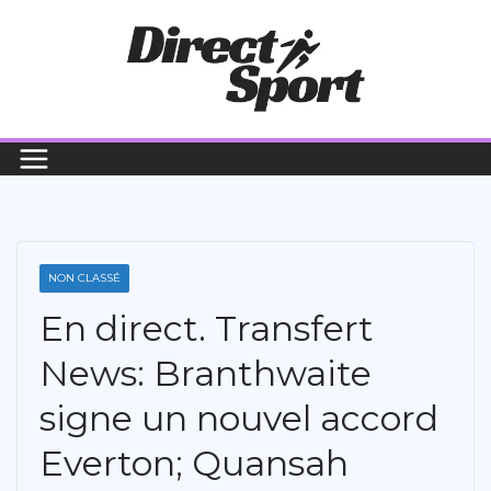
Passer
au
contenu
NON CLASSÉ
En direct. Transfert
News: Branthwaite
signe un nouvel accord
Everton; Quansah