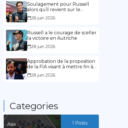
l’expérience »
Soulagement pour Russell
alors qu’il revient sur le
chemin de la victoire
28 juin 2026
Russell a le courage de sceller
la victoire en Autriche
28 juin 2026
Approbation de la proposition
de la FIA visant à mettre fin à
la limitation des mandats de
28 juin 2026
présidence
Categories
1
Posts
Asia