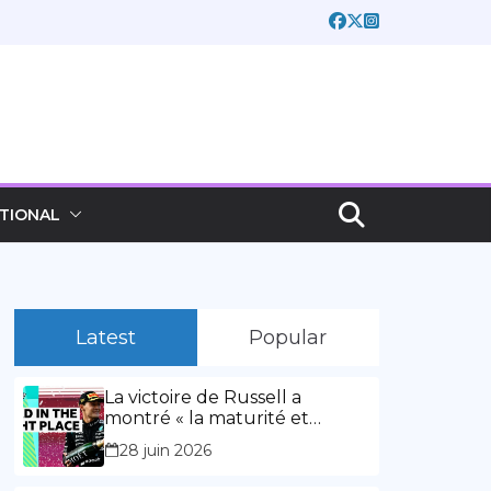
TIONAL
Latest
Popular
La victoire de Russell a
montré « la maturité et
l’expérience » Vidéo,
28 juin 2026
00:02:03La victoire de Russell
a montré « la maturité et