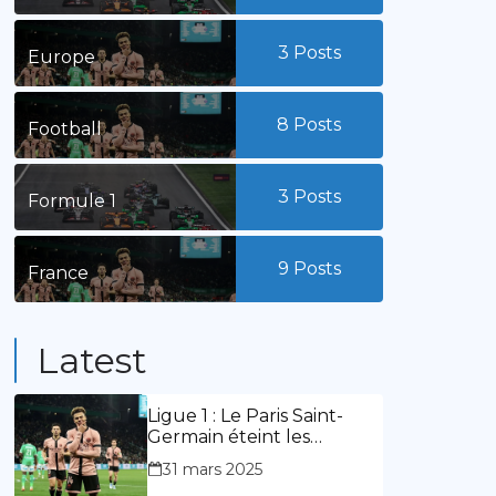
3
Posts
Europe
8
Posts
Football
3
Posts
Formule 1
9
Posts
France
Latest
Ligue 1 : Le Paris Saint-
Germain éteint les
lumières du stade
31 mars 2025
Geoffroy Guichard. Stassin