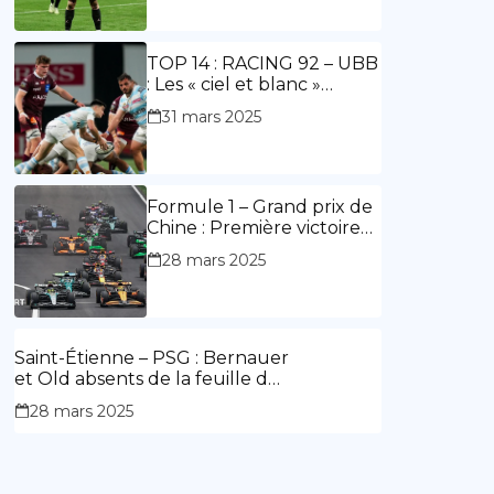
ouvre le score, doublé de
Doué.
TOP 14 : RACING 92 – UBB
: Les « ciel et blanc »
renouent avec la victoire
31 mars 2025
Formule 1 – Grand prix de
Chine : Première victoire
d’Hamilton en Rouge,
28 mars 2025
l’Aston Martin d’Alonso fait
des siennes.
Saint-Étienne – PSG : Bernauer
et Old absents de la feuille de
match.
28 mars 2025