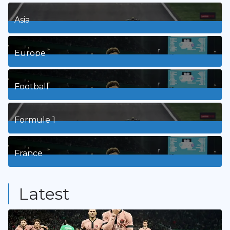
Asia
1
Posts
Europe
3
Posts
Football
8
Posts
Formule 1
3
Posts
France
9
Posts
Latest