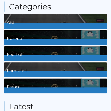
Categories
Asia
1
Posts
Europe
3
Posts
Football
8
Posts
Formule 1
3
Posts
France
9
Posts
Latest