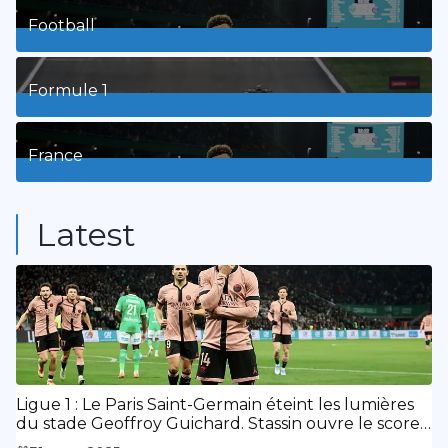
Football
8
Posts
Formule 1
3
Posts
France
9
Posts
Latest
Ligue 1 : Le Paris Saint-Germain éteint les lumières
du stade Geoffroy Guichard. Stassin ouvre le score,
doublé de Doué.